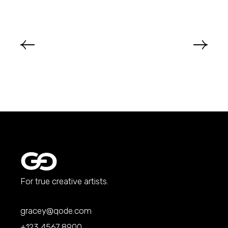
For true creative artists.
gracey@qode.com
+123 4567 8900