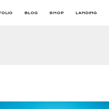
FOLIO
BLOG
SHOP
LANDING
Right Sidebar
Shop List
Left Sidebar
Shop Single
No Sidebar
Shop Layouts
Post Types
Shop Pages