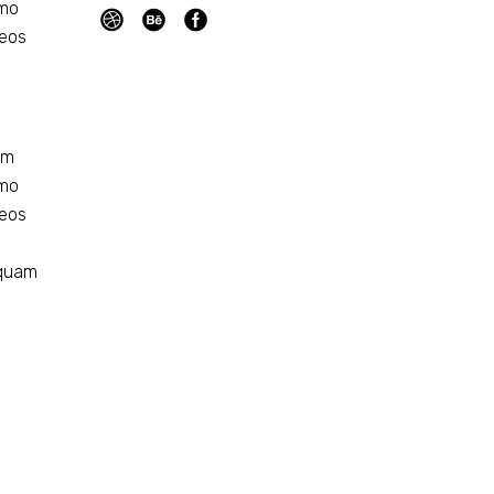
emo
 eos
em
emo
 eos
iquam