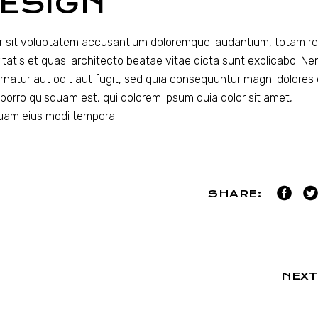
DESIGN
ror sit voluptatem accusantium doloremque laudantium, totam r
itatis et quasi architecto beatae vitae dicta sunt explicabo. N
rnatur aut odit aut fugit, sed quia consequuntur magni dolores
porro quisquam est, qui dolorem ipsum quia dolor sit amet,
quam eius modi tempora.
SHARE:
NEXT