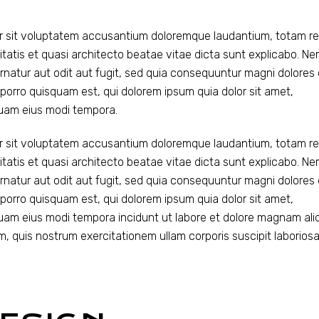
ror sit voluptatem accusantium doloremque laudantium, totam r
itatis et quasi architecto beatae vitae dicta sunt explicabo. N
rnatur aut odit aut fugit, sed quia consequuntur magni dolores
porro quisquam est, qui dolorem ipsum quia dolor sit amet,
quam eius modi tempora.
ror sit voluptatem accusantium doloremque laudantium, totam r
itatis et quasi architecto beatae vitae dicta sunt explicabo. N
rnatur aut odit aut fugit, sed quia consequuntur magni dolores
porro quisquam est, qui dolorem ipsum quia dolor sit amet,
quam eius modi tempora incidunt ut labore et dolore magnam al
, quis nostrum exercitationem ullam corporis suscipit laborios